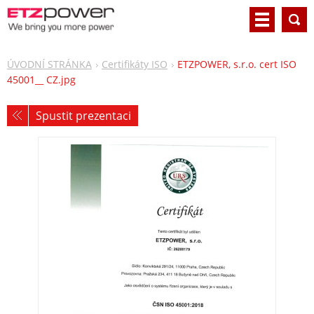
ÚVODNÍ STRÁNKA
Certifikáty ISO
ETZPOWER, s.r.o. cert ISO
45001__ CZ.jpg
Spustit prezentaci