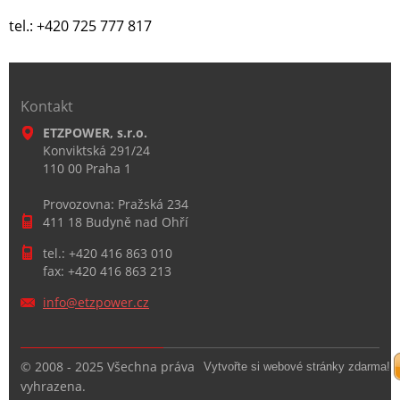
tel.: +420 725 777 817
Kontakt
ETZPOWER, s.r.o.
Konviktská 291/24
110 00 Praha 1
Provozovna: Pražská 234
411 18 Budyně nad Ohří
tel.: +420 416 863 010
fax: +420 416 863 213
info@etz
power.cz
© 2008 - 2025 Všechna práva
Vytvořte si webové stránky zdarma!
vyhrazena.