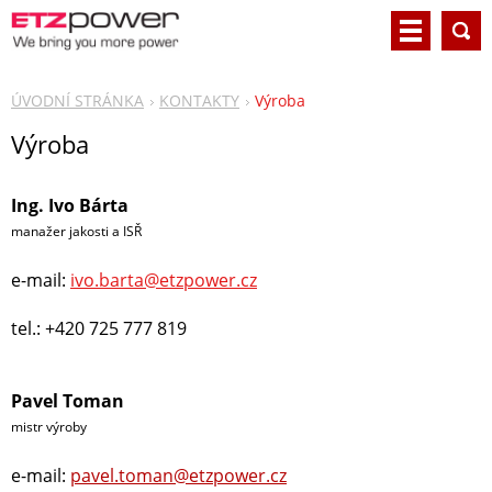
ÚVODNÍ STRÁNKA
KONTAKTY
Výroba
Výroba
Ing. Ivo Bárta
manažer jakosti a ISŘ
e-mail:
ivo.barta@etzpower.cz
tel.: +420 725 777 819
Pavel Toman
mistr výroby
e-mail:
pavel.toman@etzpower.cz