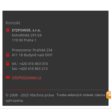
Kontakt
ETZPOWER, s.r.o.
Konviktská 291/24
110 00 Praha 1
Provozovna: Pražská 234
411 18 Budyně nad Ohří
tel.: +420 416 863 010
fax: +420 416 863 213
info@etz
power.cz
© 2008 - 2025 Všechna práva
Tvorba webových stránek zdarma
vyhrazena.