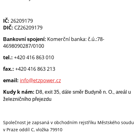
IČ:
26209179
DIČ:
CZ26209179
Komerční banka: č.ú.:78-
Bankovní spojení:
4698090287/0100
tel.:
+420 416 863 010
fax.:
+420 416 863 213
email:
info@etzpower.cz
Kudy k nám:
D8, exit 35, dále směr Budyně n. O., areál u
železničního přejezdu
Společnost je zapsaná v obchodním rejstříku Městského soudu
v Praze oddíl C, vložka 79910