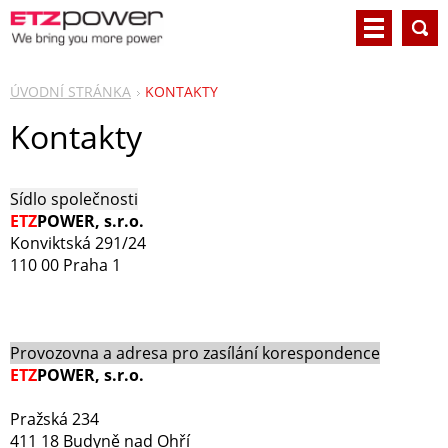
ÚVODNÍ STRÁNKA
KONTAKTY
Kontakty
Sídlo společnosti
ETZ
POWE
R, s.r.o.
Konviktská 291/24
110 00 Praha 1
Provozovna a adresa pro zasílání korespondence
ETZ
POWE
R, s.r.o.
Pražská 234
411 18 Budyně nad Ohří