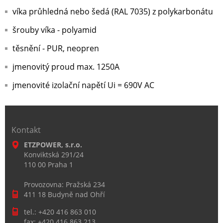
víka průhledná nebo šedá (RAL 7035) z polykarbonátu
šrouby víka - polyamid
těsnění - PUR, neopren
jmenovitý proud max. 1250A
jmenovité izolační napětí Ui = 690V AC
Kontakt
ETZPOWER, s.r.o.
Konviktská 291/24
110 00 Praha 1
Provozovna: Pražská 234
411 18 Budyně nad Ohří
tel.: +420 416 863 010
fax: +420 416 863 213