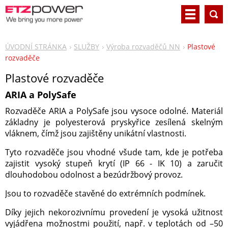
ÚVODNÍ STRÁNKA
SLUŽBY
Výroba rozvaděčů NN
Plastové
rozvaděče
Plastové rozvaděče
ARIA a PolySafe
Rozvaděče ARIA a PolySafe jsou vysoce odolné. Materiál
základny je polyesterová pryskyřice zesílená skelným
vláknem, čímž jsou zajištěny unikátní vlastnosti.
Tyto rozvaděče jsou vhodné všude tam, kde je potřeba
zajistit vysoký stupeň krytí (IP 66 - IK 10) a zaručit
dlouhodobou odolnost a bezúdržbový provoz.
Jsou to rozvaděče stavěné do extrémních podmínek.
Díky jejich nekorozivnímu provedení je vysoká užitnost
vyjádřena možnostmi použití, např. v teplotách od –50