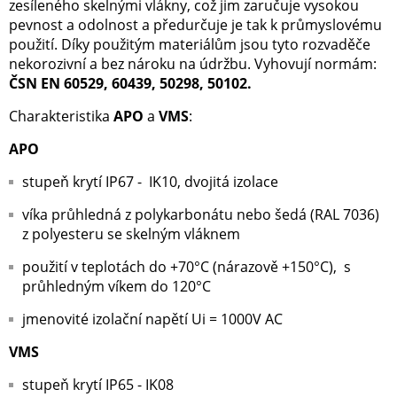
zesíleného skelnými vlákny, což jim zaručuje vysokou
pevnost a odolnost a předurčuje je tak k průmyslovému
použití. Díky použitým materiálům jsou tyto rozvaděče
nekorozivní
a bez nároku na údržbu. Vyhovují normám:
ČSN EN 60529, 60439, 50298, 50102.
Charakteristika
APO
a
VMS
:
APO
stupeň krytí IP67 - IK10, dvojitá izolace
víka průhledná z polykarbonátu nebo šedá (RAL 7036)
z polyesteru se skelným vláknem
použití v teplotách do +70°C (nárazově +150°C), s
průhledným víkem do 120°C
jmenovité izolační napětí Ui = 1000V AC
VMS
stupeň krytí IP65 - IK08