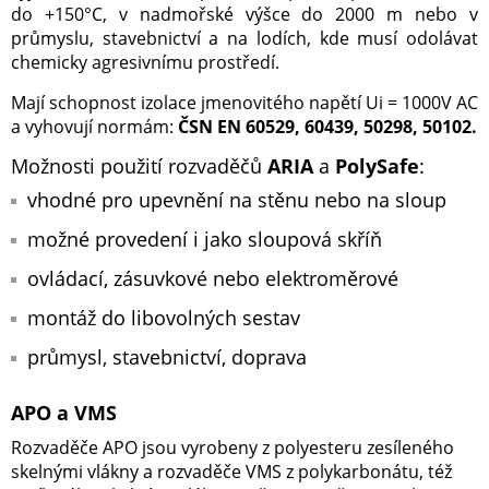
do +150°C, v nadmořské výšce do 2000 m nebo v
průmyslu, stavebnictví a na lodích, kde musí odolávat
chemicky agresivnímu prostředí.
Mají schopnost izolace jmenovitého napětí Ui = 1000V AC
a vyhovují normám:
ČSN EN 60529, 60439, 50298, 50102.
Možnosti použití rozvaděčů
ARIA
a
PolySafe
:
vhodné pro upevnění na stěnu nebo na sloup
možné provedení i jako sloupová skříň
ovládací, zásuvkové nebo elektroměrové
montáž do libovolných sestav
průmysl, stavebnictví, doprava
APO a VMS
Rozvaděče APO jsou vyrobeny z polyesteru zesíleného
skelnými vlákny a rozvaděče VMS z polykarbonátu, též