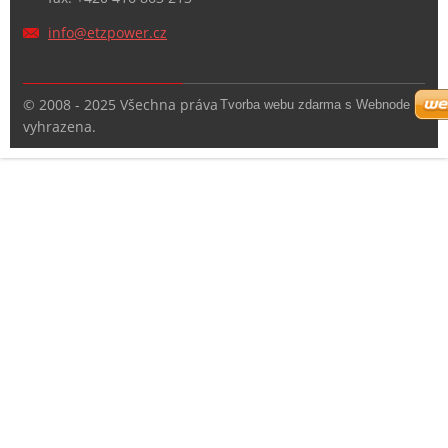
info@etz
power.cz
© 2008 - 2025 Všechna práva
Tvorba webu zdarma s Webnode
vyhrazena.