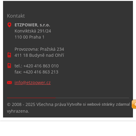
Kontakt
ETZPOWER, s.r.o.
Konviktská 291/24
110 00 Praha 1
Provozovna: Pražská 234
411 18 Budyně nad Ohří
tel.: +420 416 863 010
fax: +420 416 863 213
info@etz
power.cz
© 2008 - 2025 Všechna práva
Vytvořte si webové stránky zdarma!
vyhrazena.