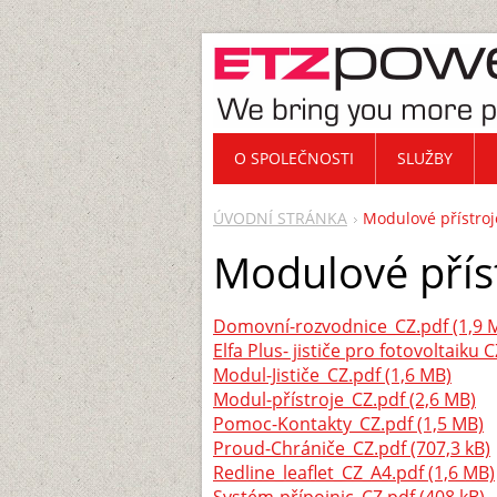
O SPOLEČNOSTI
SLUŽBY
ÚVODNÍ STRÁNKA
Modulové přístroj
Modulové přís
Domovní-rozvodnice_CZ.pdf (1,9 
Elfa Plus- jističe pro fotovoltaiku 
Modul-Jističe_CZ.pdf (1,6 MB)
Modul-přístroje_CZ.pdf (2,6 MB)
Pomoc-Kontakty_CZ.pdf (1,5 MB)
Proud-Chrániče_CZ.pdf (707,3 kB)
Redline_leaflet_CZ_A4.pdf (1,6 MB)