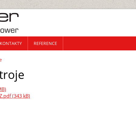
KONTAKTY
REFERENCE
e
troje
MB)
CZ.pdf (343 kB)