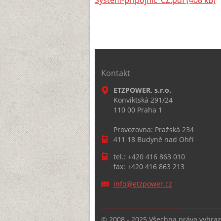
Systém-přípojnic_CZ.pdf (408 kB)
Kontakt
ETZPOWER, s.r.o.
Konviktská 291/24
110 00 Praha 1
Provozovna: Pražská 234
411 18 Budyně nad Ohří
tel.: +420 416 863 010
fax: +420 416 863 213
info@etz
power.cz
© 2008 - 2025 Všechna práva vyhra