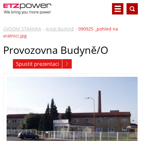
ÚVODNÍ STRÁNKA
Areál Budyně
090925 _pohled na
vratnici.jpg
Provozovna Budyně/O
Spustit prezentaci