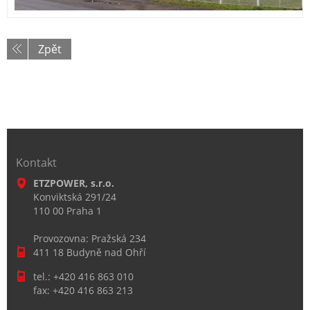
Zpět
Kontakt
ETZPOWER, s.r.o.
Konviktská 291/24
110 00 Praha 1
Provozovna: Pražská 234
411 18 Budyně nad Ohří
tel.: +420 416 863 010
fax: +420 416 863 213